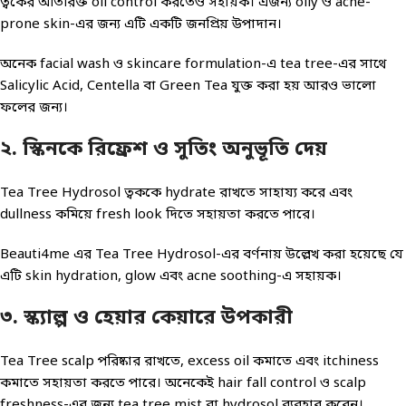
ত্বকের অতিরিক্ত oil control করতেও সহায়ক। এজন্য oily ও acne-
prone skin-এর জন্য এটি একটি জনপ্রিয় উপাদান।
অনেক facial wash ও skincare formulation-এ tea tree-এর সাথে
Salicylic Acid, Centella বা Green Tea যুক্ত করা হয় আরও ভালো
ফলের জন্য।
২. স্কিনকে রিফ্রেশ ও সুতিং অনুভূতি দেয়
Tea Tree Hydrosol ত্বককে hydrate রাখতে সাহায্য করে এবং
dullness কমিয়ে fresh look দিতে সহায়তা করতে পারে।
Beauti4me এর Tea Tree Hydrosol-এর বর্ণনায় উল্লেখ করা হয়েছে যে
এটি skin hydration, glow এবং acne soothing-এ সহায়ক।
৩. স্ক্যাল্প ও হেয়ার কেয়ারে উপকারী
Tea Tree scalp পরিষ্কার রাখতে, excess oil কমাতে এবং itchiness
কমাতে সহায়তা করতে পারে। অনেকেই hair fall control ও scalp
freshness-এর জন্য tea tree mist বা hydrosol ব্যবহার করেন।