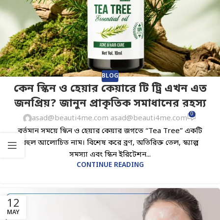
BLOG
কেন স্কিন ও হেয়ার কেয়ারে টি ট্রি এখন এত
জনপ্রিয়? জানুন প্রাকৃতিক সমাধানের রহস্য
0
asad@beauti4me.com asad@beauti4me.com
বর্তমান সময়ে স্কিন ও হেয়ার কেয়ার জগতে “Tea Tree” একটি
বহুল আলোচিত নাম। বিশেষ করে ব্রণ, অতিরিক্ত তেল, স্ক্যাল্প
সমস্যা এবং স্কিন ইরিটেশন...
CONTINUE READING
12
MAY