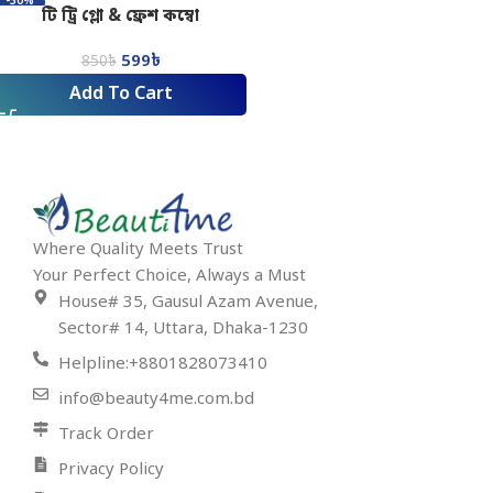
-30%
টি ট্রি গ্লো & ফ্রেশ কম্বো
599
৳
850
৳
Add To Cart
Where Quality Meets Trust
Your Perfect Choice, Always a Must
House# 35, Gausul Azam Avenue,
Sector# 14, Uttara, Dhaka-1230
Helpline:+8801828073410
info@beauty4me.com.bd
Track Order
Privacy Policy