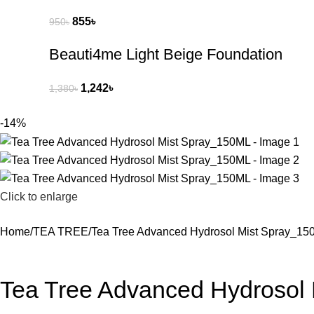
855
৳
950
৳
Beauti4me Light Beige Foundation
1,242
৳
1,380
৳
-14%
Click to enlarge
Home
TEA TREE
Tea Tree Advanced Hydrosol Mist Spray_1
Tea Tree Advanced Hydrosol