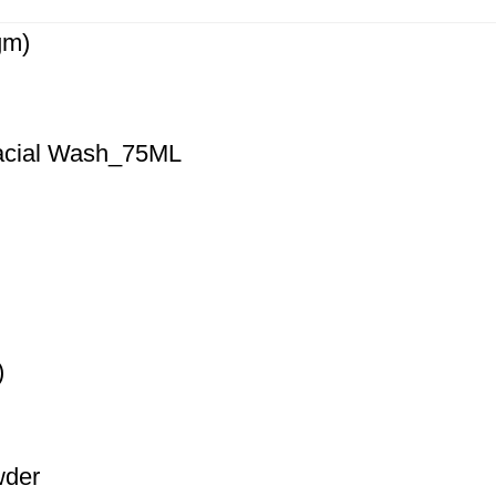
gm)
Facial Wash_75ML
)
wder