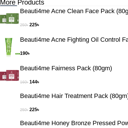
More Products
Beauti4me Acne Clean Face Pack (80
225
৳
250
৳
Beauti4me Acne Fighting Oil Control 
190
৳
Beauti4me Fairness Pack (80gm)
144
৳
160
৳
Beauti4me Hair Treatment Pack (80gm
225
৳
250
৳
Beauti4me Honey Bronze Pressed Po