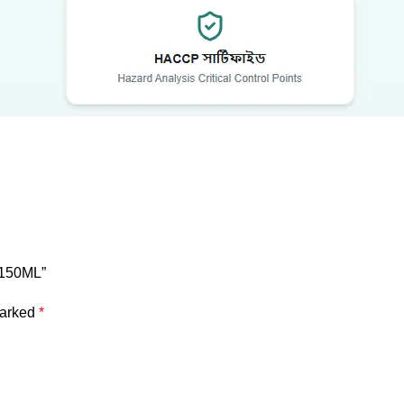
_150ML”
marked
*