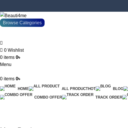
Browse Categories
0
Wishlist
0
items
0
৳
Menu
0
items
0
৳
HOME
ALL PRODUCT
HOT
BLOG
COMBO OFFER
TRACK ORDER