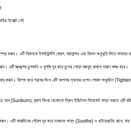
শ
সাইড ইফেক্ট নেই
 স্প্রে করুন। এটি স্কিনকে ইনস্ট্যান্টলি ফ্রেশ, ব্যালান্সড এবং ক্লিন অনুভূতি দিতে সাহ
ুন। এটি স্ক্যাল্পের চুলকানি ও খুশকি দূর করে চুলের গোড়া মজবুত রাখতে দারুণ কাজ করে।
্যবহার করুন। বিশেষ করে গরমের দিনে এটি আপনার ত্বকের ওপেন পোরস সংকুচিত (Tighten) ক
 ভাব (Sunburn), র‍্যাশ কিংবা যেকোনো স্কিন ইরিটেশন নিমেষেই শান্ত করতে এটি বডি মি
করুন। এটি সারাদিনের স্ট্রেস দূর করে ত্বককে শান্ত (Soothe) ও হাইড্রেটেড রাখে, যার 