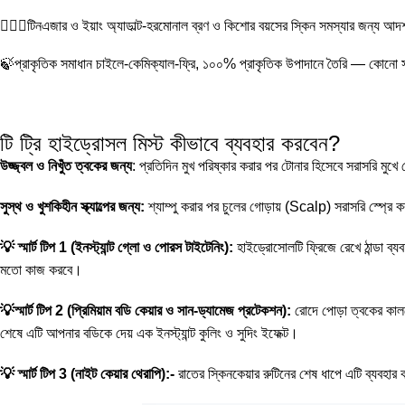
🧏🏻‍♀️টিনএজার ও ইয়াং অ্যাডাল্ট-হরমোনাল ব্রণ ও কিশোর বয়সের স্কিন সমস্যার জন্য আদর্
🍃প্রাকৃতিক সমাধান চাইলে-কেমিক্যাল-ফ্রি, ১০০% প্রাকৃতিক উপাদানে তৈরি — কোনো 
টি ট্রি হাইড্রোসল মিস্ট কীভাবে ব্যবহার করবেন?
উজ্জ্বল ও নিখুঁত ত্বকের জন্য
: প্রতিদিন মুখ পরিষ্কার করার পর টোনার হিসেবে সরাসরি মুখে
সুস্থ ও খুশকিহীন স্ক্যাল্পের জন্য:
শ্যাম্পু করার পর চুলের গোড়ায় (Scalp) সরাসরি স্প্রে কর
💡
স্মার্ট টিপ 1 (ইনস্ট্যান্ট গ্লো ও পোরস টাইটেনিং):
হাইড্রোসোলটি ফ্রিজে রেখে ঠান্ডা ব
মতো কাজ করবে।
💡
স্মার্ট টিপ 2 (প্রিমিয়াম বডি কেয়ার ও সান-ড্যামেজ প্রটেকশন):
রোদে পোড়া ত্বকের কালচে
শেষে এটি আপনার বডিকে দেয় এক ইনস্ট্যান্ট কুলিং ও সুদিং ইফেক্ট।
💡
স্মার্ট টিপ 3 (নাইট কেয়ার থেরাপি)
:-
রাতের স্কিনকেয়ার রুটিনের শেষ ধাপে এটি ব্যবহার 