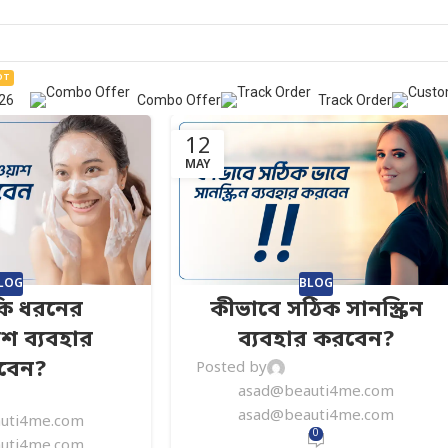
OT
026
Combo Offer
Track Order
12
MAY
LOG
BLOG
কি ধরনের
কীভাবে সঠিক সানস্ক্রিন
শ ব্যবহার
ব্যবহার করবেন?
বেন?
Posted by
asad@beauti4me.com
asad@beauti4me.com
uti4me.com
0
uti4me.com