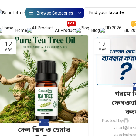
Browse Categories
HOT
H
Home
All Product
Blog
EID 2
12
12
MAY
MAY
B
গরমে 
ফেসওয়া
কর
Posted by
BLOG
asad@bea
কেন স্কিন ও হেয়ার
asad@bea