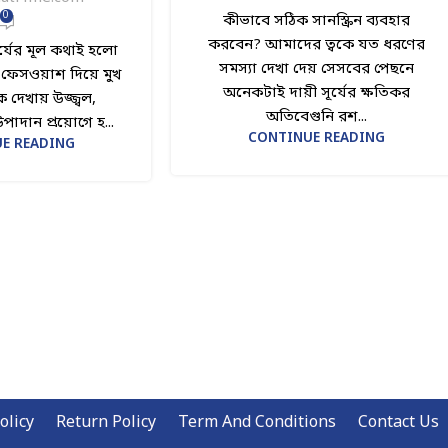
0
কীভাবে সঠিক সানস্ক্রিন ব্যবহার
করবেন? আমাদের ত্বকে যত ধরণের
র্যের মূল কথাই হলো
সমস্যা দেখা দেয় সেসবের পেছনে
ক ফেসওয়াশ দিয়ে মুখ
অনেকটাই দায়ী সূর্যের ক্ষতিকর
ক দেখায় উজ্জ্বল,
অতিবেগুনি রশ...
পাদান প্রয়োগে হ...
CONTINUE READING
E READING
olicy
Return Policy
Term And Conditions
Contact Us