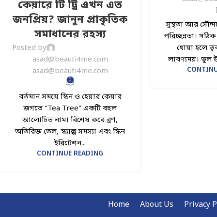
কেয়ারে টি ট্রি এখন এত
জনপ্রিয়? জানুন প্রাকৃতিক
সুস্থতা আর সৌন্দ
সমাধানের রহস্য
পরিচ্ছন্নতা। সঠি
ধোয়া হলে ত্ব
Posted by
লাবণ্যময়। ভুল উ
asad@beauti4me.com
CONTINU
asad@beauti4me.com
0
বর্তমান সময়ে স্কিন ও হেয়ার কেয়ার
জগতে “Tea Tree” একটি বহুল
আলোচিত নাম। বিশেষ করে ব্রণ,
অতিরিক্ত তেল, স্ক্যাল্প সমস্যা এবং স্কিন
ইরিটেশন...
CONTINUE READING
Home
About Us
Privacy P