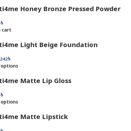
ti4me Honey Bronze Pressed Powder
5
৳
 cart
ti4me Light Beige Foundation
,242
৳
 options
ti4me Matte Lip Gloss
5
৳
 options
ti4me Matte Lipstick