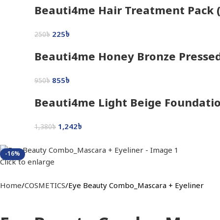
Beauti4me Hair Treatment Pack 
225
৳
250
৳
Beauti4me Honey Bronze Presse
855
৳
950
৳
Beauti4me Light Beige Foundati
1,242
৳
1,380
৳
-16%
Click to enlarge
Home
COSMETICS
Eye Beauty Combo_Mascara + Eyeliner