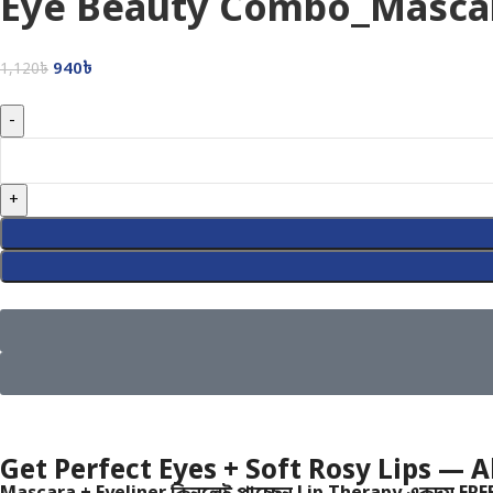
Eye Beauty Combo_Mascar
940
৳
1,120
৳
Get Perfect Eyes + Soft Rosy Lips — 