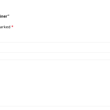
iner”
*
 marked