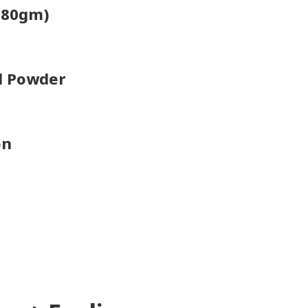
(80gm)
d Powder
on