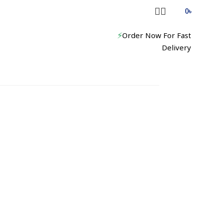
0
৳
⚡
Order Now For Fast
Delivery