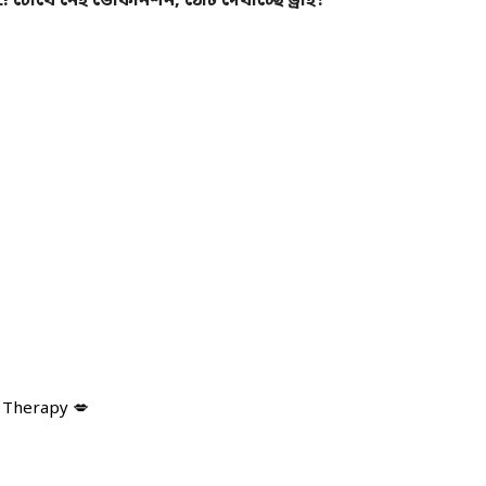
চোখে নেই ডেফিনিশন, ঠোঁট দেখাচ্ছে ড্রাই?
!
p Therapy 💋