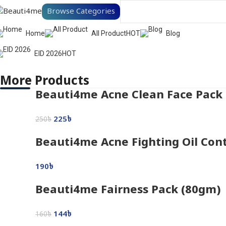
Browse Categories
Home
All Product
HOT
Blog
EID 2026
HOT
More Products
Beauti4me Acne Clean Face Pack
225
৳
250
৳
Beauti4me Acne Fighting Oil Con
190
৳
Beauti4me Fairness Pack (80gm)
144
৳
160
৳