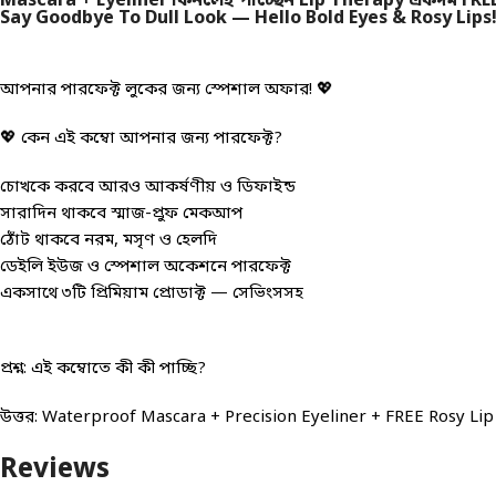
Mascara + Eyeliner কিনলেই পাচ্ছেন Lip Therapy একদম FREE! 
Say Goodbye To Dull Look — Hello Bold Eyes & Rosy Lips
আপনার পারফেক্ট লুকের জন্য স্পেশাল অফার! 💖
💖 কেন এই কম্বো আপনার জন্য পারফেক্ট?
চোখকে করবে আরও আকর্ষণীয় ও ডিফাইন্ড​
সারাদিন থাকবে স্মাজ-প্রুফ মেকআপ​
ঠোঁট থাকবে নরম, মসৃণ ও হেলদি​
ডেইলি ইউজ ও স্পেশাল অকেশনে পারফেক্ট​
একসাথে ৩টি প্রিমিয়াম প্রোডাক্ট — সেভিংসসহ​
প্রশ্ন: এই কম্বোতে কী কী পাচ্ছি?
উত্তর: Waterproof Mascara + Precision Eyeliner + FREE Rosy Li
Reviews