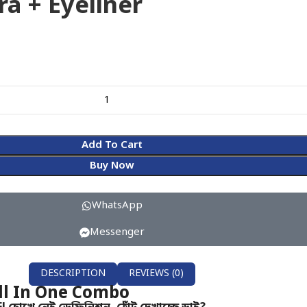
a + Eyeliner
Add To Cart
Buy Now
WhatsApp
Messenger
DESCRIPTION
REVIEWS (0)
All In One Combo