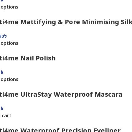
2
৳
 options
i4me Mattifying & Pore Minimising Sil
90
৳
 options
i4me Nail Polish
9
৳
 options
ti4me UltraStay Waterproof Mascara
5
৳
 cart
i4me Waterproof Precision Eyeliner