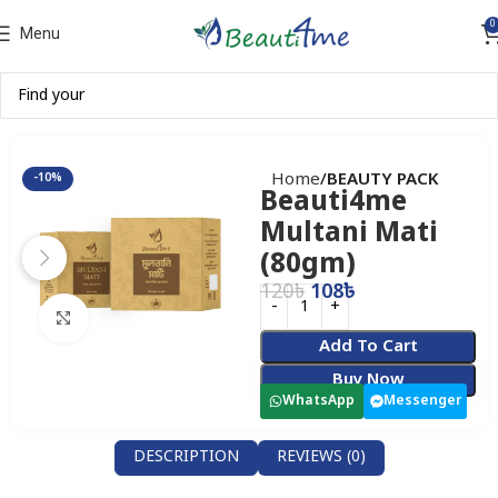
0
Menu
Home
BEAUTY PACK
-10%
Beauti4me
Multani Mati
(80gm)
120
৳
108
৳
Click to enlarge
Add To Cart
Buy Now
WhatsApp
Messenger
DESCRIPTION
REVIEWS (0)