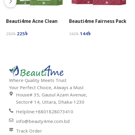
Beauti4me Acne Clean
Beauti4me Fairness Pack
B
Face Pack (80gm)
(80gm)
T
225
৳
144
৳
250
৳
160
৳
2
Add To Cart
Add To Cart
Where Quality Meets Trust
Your Perfect Choice, Always a Must
House# 35, Gausul Azam Avenue,
Sector# 14, Uttara, Dhaka-1230
Helpline:+8801828073410
info@beauty4me.com.bd
Track Order